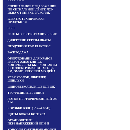
КАТАЛОГИ
СПЕЦИАЛЬНОЕ ПРЕДЛОЖЕНИЕ
ПО СИГНАЛЬНОЙ ЛЕНТЕ ЛСЭ
ЦЕНА ОТ 515 РУБ. ЗА РОЛИК
ЭЛЕКТРОТЕХНИЧЕСКАЯ
ПРОДУКЦИЯ
РЕЛЕ
ЛЕНТЫ ЭЛЕКТРОТЕХНИЧЕСКИЕ
ДИЛЕРСКИЕ СЕРТИФИКАТЫ
ПРОДУКЦИЯ TDM ЕLECTRIC
РАСПРОДАЖА
ОБОРУДОВАНИЕ ДЛЯ КРАНОВ.
ГИДРОТОЛКАТЕЛИ ТЭ,
КОНТРОЛЛЕРЫ ККТ, КОНТАКТЫ
ККТ, ЭЛЕКТРОМАГНИТ МО, ЭД,
ЭМ, ЭМИС, КАТУШКИ МО ЦЕНА
УСЭК УГОЛОК, ШВЕЛЛЕР,
ШПИЛЬКИ
ШИНОДЕРЖАТЕЛИ ШР ШП ШК
ТРОЛЛЕЙННЫЕ ЛИНИИ
ЛОТОК ПЕРФОРИРОВАННЫЙ 200
Х 50
КОРОБКИ КЗНС (8,16,24,32,48)
ЩИТЫ БОКСЫ КОРПУСА
ОГРАНИЧИТЕЛИ
ПЕРЕНАПРЯЖЕНИЙ ОПН-П
КОНСОЛИ КАБЕЛЬНЫЕ (ПОЛКИ