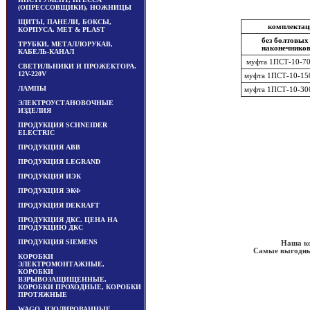
(ОПРЕССОВЩИКИ), НОЖНИЦЫ
ЩИТЫ, ПАНЕЛИ, БОКСЫ,
комплектац
КОРПУСА. MET & PLAST
без болтовы
ТРУБКИ, МЕТАЛЛОРУКАВ,
наконечнико
КАБЕЛЬ-КАНАЛ
муфта 1ПСТ-10-70
СВЕТИЛЬНИКИ И ПРОЖЕКТОРА.
12V-220V
муфта 1ПСТ-10-15
ЛАМПЫ
муфта 1ПСТ-10-30
ЭЛЕКТРОУСТАНОВОЧНЫЕ
ИЗДЕЛИЯ
ПРОДУКЦИЯ SCHNEIDER
ELECTRIC
ПРОДУКЦИЯ ABB
ПРОДУКЦИЯ LEGRAND
ПРОДУКЦИЯ ИЭК
ПРОДУКЦИЯ ЭКФ
ПРОДУКЦИЯ DEKRAFT
ПРОДУКЦИЯ ДКС. ЦЕНА НА
ПРОДУКЦИЮ ДКС
ПРОДУКЦИЯ SIEMENS
Наша ко
Самые выгодные
КОРОБКИ
ЭЛЕКТРОМОНТАЖНЫЕ,
КОРОБКИ
ВЗРЫВОЗАЩИЩЕННЫЕ,
КОРОБКИ ПРОХОДНЫЕ, КОРОБКИ
ПРОТЯЖНЫЕ
WAGO, ИЗОЛИРОВАННЫЕ