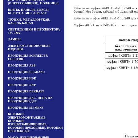
(ОПРЕССОВЩИКИ), НОЖНИЦЫ
Кабельные муфты 4КВНТп-1-150/240 – эт
ЩИТЫ, ПАНЕЛИ, БОКСЫ,
броней, без брони, кабелей с бумажной м
КОРПУСА. MET & PLAST
Кабельные муфты 4КВНТп-1-150/240 для к
ТРУБКИ, МЕТАЛЛОРУКАВ,
КАБЕЛЬ-КАНАЛ
Муфты 4КВНТп-1-150/240 соответствуют 
СВЕТИЛЬНИКИ И ПРОЖЕКТОРА.
12V-220V
ЛАМПЫ
комплектац
ЭЛЕКТРОУСТАНОВОЧНЫЕ
без болтовых
ИЗДЕЛИЯ
наконечников
муфта 4КВНТп-1-2
ПРОДУКЦИЯ SCHNEIDER
ELECTRIC
муфта 4КВНТп-1-70
ПРОДУКЦИЯ ABB
муфта 4КВНТп-1-15
ПРОДУКЦИЯ LEGRAND
ПРОДУКЦИЯ ИЭК
ПРОДУКЦИЯ ЭКФ
ПРОДУКЦИЯ DEKRAFT
ПРОДУКЦИЯ ДКС. ЦЕНА НА
ПРОДУКЦИЮ ДКС
ПРОДУКЦИЯ SIEMENS
КОРОБКИ
ЭЛЕКТРОМОНТАЖНЫЕ,
КОРОБКИ
ВЗРЫВОЗАЩИЩЕННЫЕ,
КОРОБКИ ПРОХОДНЫЕ, КОРОБКИ
ПРОТЯЖНЫЕ
Наша ко
WAGO, ИЗОЛИРОВАННЫЕ